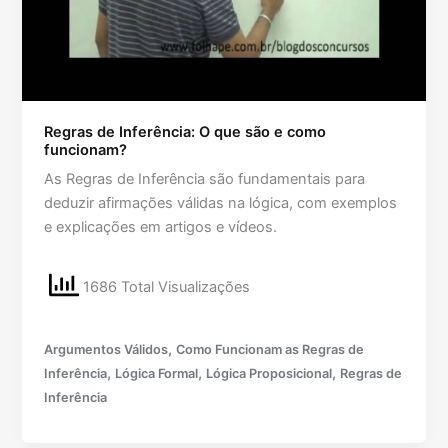
Regras de Inferência: O que são e como
funcionam?
As Regras de Inferência são fundamentais para
deduzir afirmações válidas na lógica, com exemplos
e explicações em artigos e vídeos.
1686 Total Visualizações
,
Argumentos Válidos
Como Funcionam as Regras de
,
,
,
Inferência
Lógica Formal
Lógica Proposicional
Regras de
Inferência