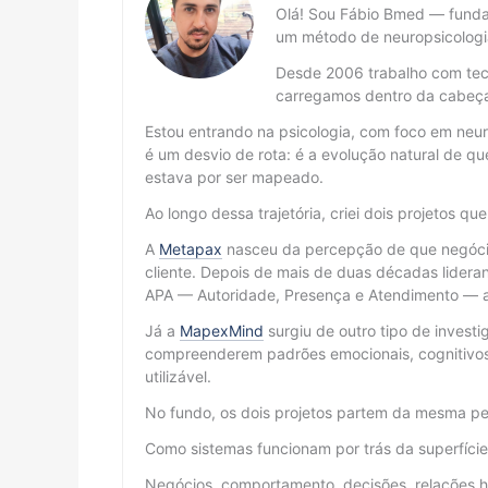
Olá! Sou Fábio Bmed — fund
um método de neuropsicologi
Desde 2006 trabalho com tecn
carregamos dentro da cabeç
Estou entrando na psicologia, com foco em neur
é um desvio de rota: é a evolução natural de
estava por ser mapeado.
Ao longo dessa trajetória, criei dois projetos qu
A
Metapax
nasceu da percepção de que negócio
cliente. Depois de mais de duas décadas lidera
APA — Autoridade, Presença e Atendimento — ap
Já a
MapexMind
surgiu de outro tipo de invest
compreenderem padrões emocionais, cognitivos
utilizável.
No fundo, os dois projetos partem da mesma pe
Como sistemas funcionam por trás da superfíci
Negócios, comportamento, decisões, relações h