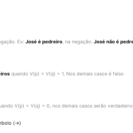
negação. Ex:
José é pedreiro
, na negação:
José não é pedr
iros
quando V(p) = V(q) = 1, Nos demais casos é falso
)
ando V(p) = V(q) = 0, nos demais casos serão verdadeiro
mbolo (→)