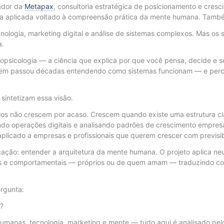
ador da
Metapax
, consultoria estratégica de posicionamento e cres
a aplicada voltado à compreensão prática da mente humana. També
ologia, marketing digital e análise de sistemas complexos. Mas os 
a.
opsicologia — a ciência que explica por que você pensa, decide e se
 quem passou décadas entendendo como sistemas funcionam — e per
e sintetizam essa visão.
s não crescem por acaso. Crescem quando existe uma estrutura cla
ndo operações digitais e analisando padrões de crescimento empres
licado a empresas e profissionais que querem crescer com previsibi
igação: entender a arquitetura da mente humana. O projeto aplica neu
 e comportamentais — próprios ou de quem amam — traduzindo con
rgunta:
e?
umanas, tecnologia, marketing e mente — tudo aqui é analisado pelo