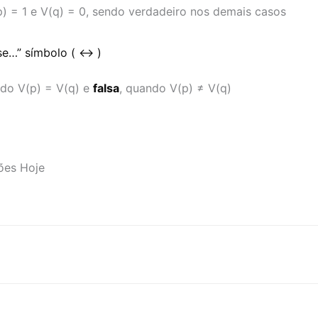
 = 1 e V(q) = 0, sendo verdadeiro nos demais casos
se…” símbolo ( ↔ )
do V(p) = V(q) e
falsa
, quando V(p) ≠ V(q)
ções Hoje