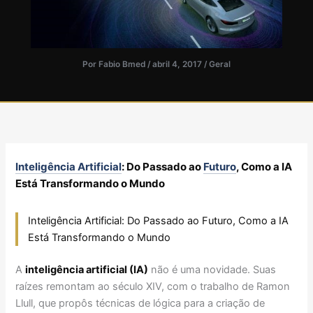
Por
Fabio Bmed
/
abril 4, 2017
/
Geral
Inteligência Artificial
: Do Passado ao
Futuro
, Como a IA
Está Transformando o Mundo
Inteligência Artificial: Do Passado ao Futuro, Como a IA
Está Transformando o Mundo
A
inteligência artificial (IA)
não é uma novidade. Suas
raízes remontam ao século XIV, com o trabalho de Ramon
Llull, que propôs técnicas de lógica para a criação de