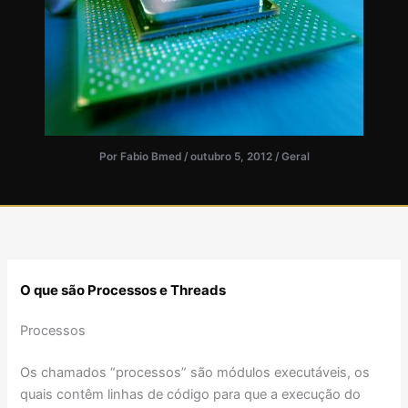
Por
Fabio Bmed
/
outubro 5, 2012
/
Geral
O que são Processos e Threads
Processos
Os chamados “processos” são módulos executáveis, os
quais contêm linhas de código para que a execução do