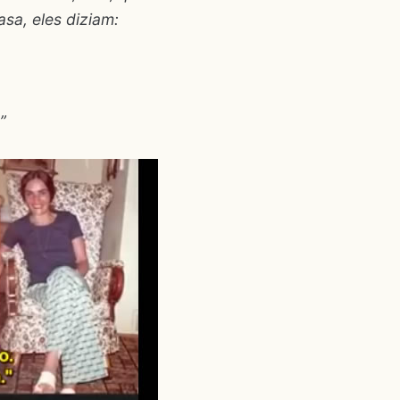
a, eles diziam:
”