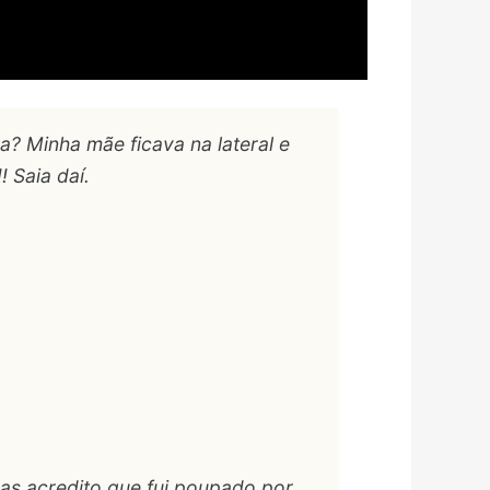
? Minha mãe ficava na lateral e
 Saia daí.
as acredito que fui poupado por