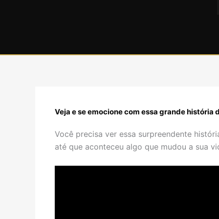
Veja e se emocione com essa grande história 
Você precisa ver essa surpreendente histór
até que aconteceu algo que mudou a sua vi