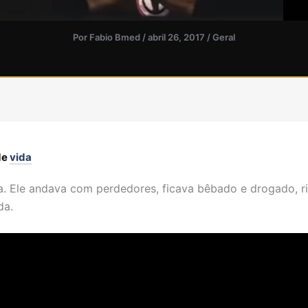
Por
Fabio Bmed
/
abril 26, 2017
/
Geral
de
vida
ia. Ele andava com perdedores, ficava bêbado e drogado, ri
da.