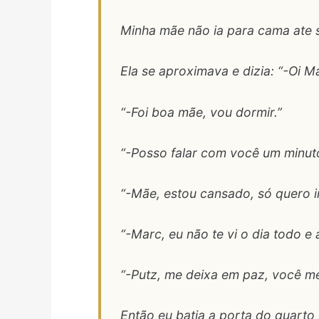
Minha mãe não ia para cama ate s
Ela se aproximava e dizia: “-Oi M
“-Foi boa mãe, vou dormir.”
“-Posso falar com você um minut
“-Mãe, estou cansado, só quero i
“-Marc, eu não te vi o dia todo e
“-Putz, me deixa em paz, você me 
Então eu batia a porta do quarto