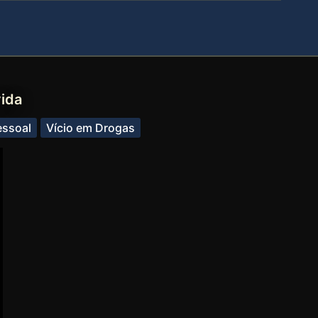
vida
essoal
Vício em Drogas