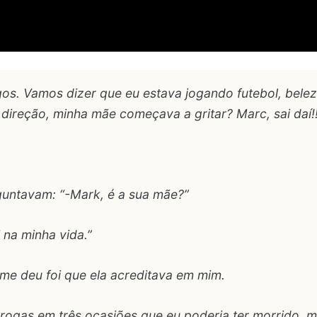
os. Vamos dizer que eu estava jogando futebol, beleza
ireção, minha mãe começava a gritar? Marc, sai daí!!!
guntavam: “-Mark, é a sua mãe?”
 na minha vida.”
me deu foi que ela acreditava em mim.
rogas em três ocasiões que eu poderia ter morrido, m