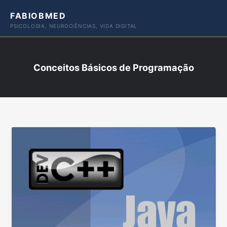
Ir
FABIOBMED
para
PSICOLOGIA, NEUROCIÊNCIAS, VIDA DIGITAL
o
conteúdo
Conceitos Básicos de Programação