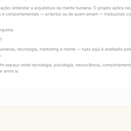
igação: entender a arquitetura da mente humana. O projeto aplica neu
 e comportamentais — próprios ou de quem amam — traduzindo con
rgunta:
e?
umanas, tecnologia, marketing e mente — tudo aqui é analisado pelo
.
Um espaço onde tecnologia, psicologia, neurociência, comportamento
 entre si.