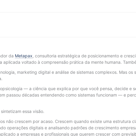
ador da
Metapax
, consultoria estratégica de posicionamento e cres
a aplicada voltado à compreensão prática da mente humana. També
ologia, marketing digital e análise de sistemas complexos. Mas os 
a.
opsicologia — a ciência que explica por que você pensa, decide e se
 quem passou décadas entendendo como sistemas funcionam — e per
e sintetizam essa visão.
s não crescem por acaso. Crescem quando existe uma estrutura cla
ndo operações digitais e analisando padrões de crescimento empres
licado a empresas e profissionais que querem crescer com previsibi