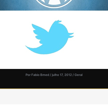
Por
Fabio Bmed
/
julho 17, 2012
/
Geral