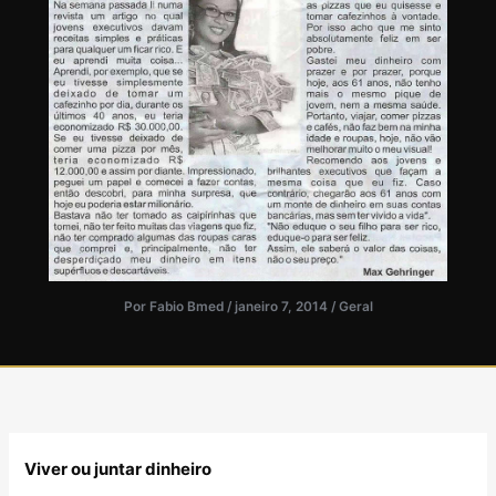
Por
Fabio Bmed
/
janeiro 7, 2014
/
Geral
Viver ou juntar dinheiro