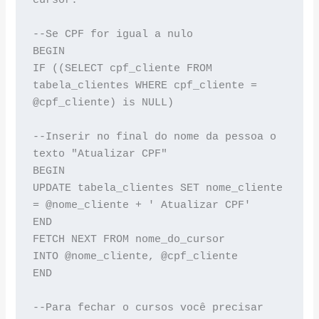
--Se CPF for igual a nulo

BEGIN

IF ((SELECT cpf_cliente FROM 
tabela_clientes WHERE cpf_cliente = 
@cpf_cliente) is NULL)

--Inserir no final do nome da pessoa o 
texto "Atualizar CPF"

BEGIN

UPDATE tabela_clientes SET nome_cliente 
= @nome_cliente + ' Atualizar CPF'

END

FETCH NEXT FROM nome_do_cursor

INTO @nome_cliente, @cpf_cliente

END

--Para fechar o cursos você precisar 