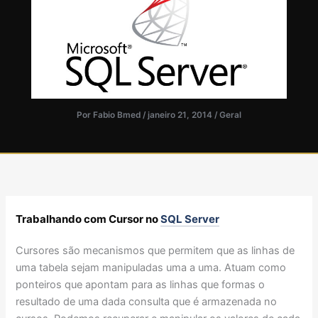
Por
Fabio Bmed
/
janeiro 21, 2014
/
Geral
Trabalhando com Cursor no
SQL Server
Cursores são mecanismos que permitem que as linhas de
uma tabela sejam manipuladas uma a uma. Atuam como
ponteiros que apontam para as linhas que formas o
resultado de uma dada consulta que é armazenada no