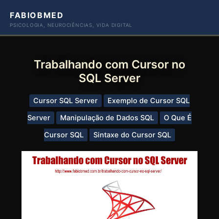
Ir
FABIOBMED
para
PSICOLOGIA, NEUROCIÊNCIAS, VIDA DIGITAL
o
conteúdo
Trabalhando com Cursor no
SQL Server
Cursor SQL Server
Exemplo de Cursor SQL
Server
Manipulação de Dados SQL
O Que É
Cursor SQL
Sintaxe do Cursor SQL