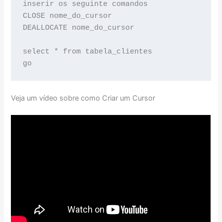
inserir os seguinte comandos

CLOSE nome_do_cursor

DEALLOCATE nome_do_cursor

select * from tabela_clientes

go
Veja um vídeo sobre como Criar um Cursor