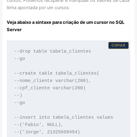
cursos. Podemos recuperar e manipular os valores de cada
linha apontada por um cursos.
Veja abaixo a
sintaxe para criação de um cursor no SQL
Server
COPIAR
--drop table tabela_clientes

--go

--create table tabela_clientes(

--nome_cliente varchar(200),

--cpf_cliente varchar(200)

--)

--go

--insert into tabela_clientes values

--('Fabio', NULL),

--('Jorge', 21325658454)
