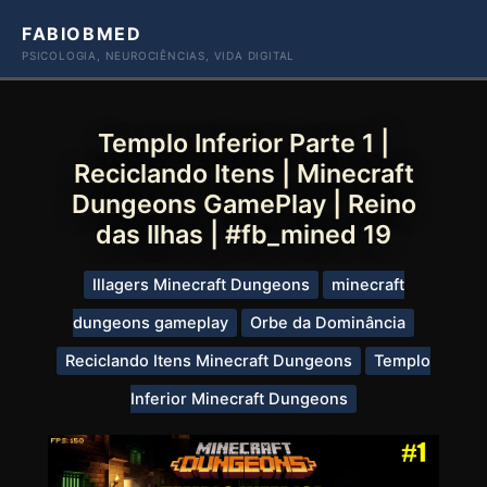
Ir
FABIOBMED
para
PSICOLOGIA, NEUROCIÊNCIAS, VIDA DIGITAL
o
conteúdo
Templo Inferior Parte 1 |
Reciclando Itens | Minecraft
Dungeons GamePlay | Reino
das Ilhas | #fb_mined 19
Illagers Minecraft Dungeons
minecraft
dungeons gameplay
Orbe da Dominância
Reciclando Itens Minecraft Dungeons
Templo
Inferior Minecraft Dungeons