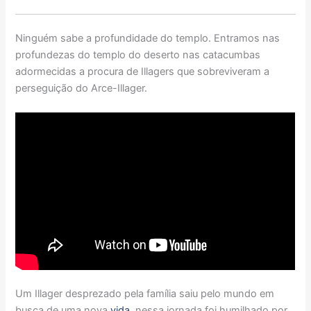
Ninguém sabe a profundidade do templo. Entramos nas
profundezas do templo do deserto nas catacumbas
adormecidas a procura de Illagers que sobreviveram a
perseguição do Arce-Illager.
Um Illager desprezado pela família saiu pelo mundo em
busca de uma nova
vida
, nessa jornada foi humilhado por