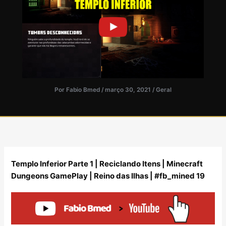
Por
Fabio Bmed
/
março 30, 2021
/
Geral
Templo Inferior Parte 1 | Reciclando Itens | Minecraft
Dungeons GamePlay | Reino das Ilhas | #fb_mined 19