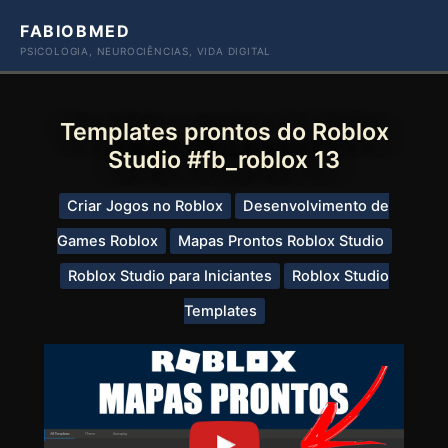
Ir
FABIOBMED
para
PSICOLOGIA, NEUROCIÊNCIAS, VIDA DIGITAL
o
conteúdo
Templates prontos do Roblox
Studio #fb_roblox 13
Criar Jogos no Roblox
Desenvolvimento de
Games Roblox
Mapas Prontos Roblox Studio
Roblox Studio para Iniciantes
Roblox Studio
Templates