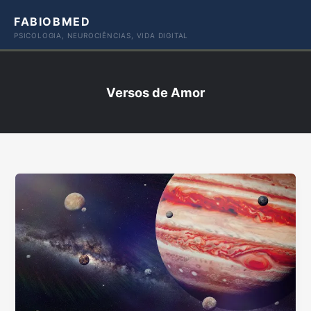
Ir
FABIOBMED
para
PSICOLOGIA, NEUROCIÊNCIAS, VIDA DIGITAL
o
conteúdo
Versos de Amor