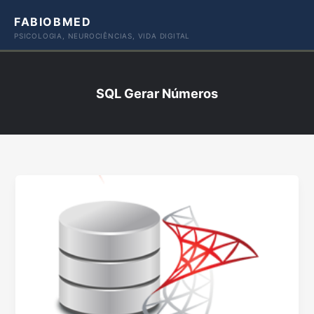
Ir
FABIOBMED
para
PSICOLOGIA, NEUROCIÊNCIAS, VIDA DIGITAL
o
conteúdo
SQL Gerar Números