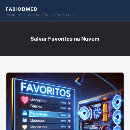
Ir
FABIOBMED
para
PSICOLOGIA, NEUROCIÊNCIAS, VIDA DIGITAL
o
conteúdo
Salvar Favoritos na Nuvem