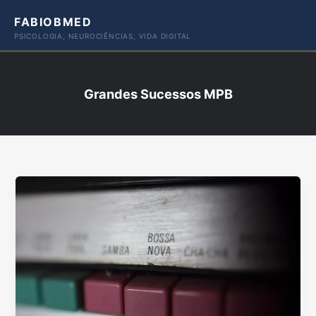
Ir
FABIOBMED
para
PSICOLOGIA, NEUROCIÊNCIAS, VIDA DIGITAL
o
conteúdo
Grandes Sucessos MPB