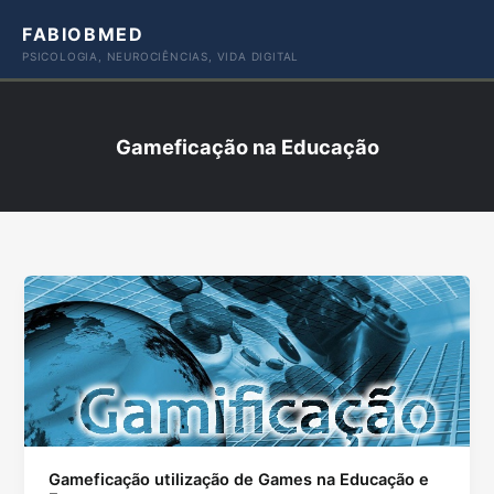
Ir
FABIOBMED
para
PSICOLOGIA, NEUROCIÊNCIAS, VIDA DIGITAL
o
conteúdo
Gameficação na Educação
Gameficação utilização de Games na Educação e