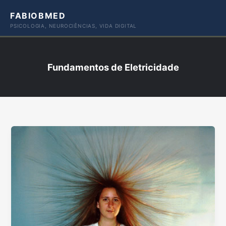
Ir
FABIOBMED
para
PSICOLOGIA, NEUROCIÊNCIAS, VIDA DIGITAL
o
conteúdo
Fundamentos de Eletricidade