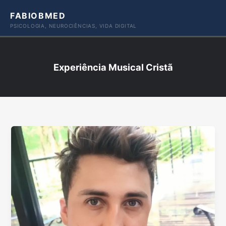
Ir
FABIOBMED
para
PSICOLOGIA, NEUROCIÊNCIAS, VIDA DIGITAL
o
conteúdo
Experiência Musical Cristã