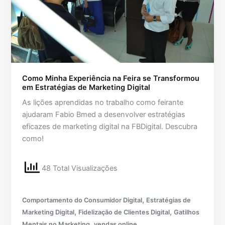
Como Minha Experiência na Feira se Transformou
em Estratégias de Marketing Digital
As lições aprendidas no trabalho como feirante
ajudaram Fabio Bmed a desenvolver estratégias
eficazes de marketing digital na FBDigital. Descubra
como!
48 Total Visualizações
,
Comportamento do Consumidor Digital
Estratégias de
,
,
Marketing Digital
Fidelização de Clientes Digital
Gatilhos
,
Mentais no Marketing
vendas online