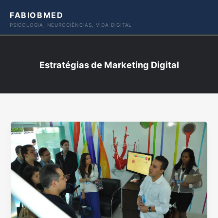
Ir
FABIOBMED
para
PSICOLOGIA, NEUROCIÊNCIAS, VIDA DIGITAL
o
conteúdo
Estratégias de Marketing Digital