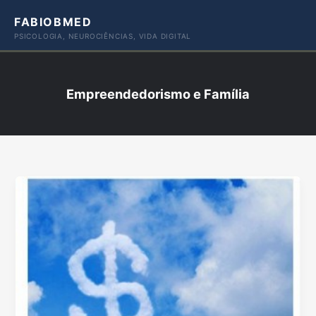
Ir
FABIOBMED
para
PSICOLOGIA, NEUROCIÊNCIAS, VIDA DIGITAL
o
conteúdo
Empreendedorismo e Família