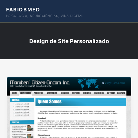
Ir
FABIOBMED
para
PSICOLOGIA, NEUROCIÊNCIAS, VIDA DIGITAL
o
conteúdo
Design de Site Personalizado