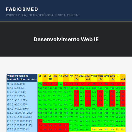
Ir
FABIOBMED
para
PSICOLOGIA, NEUROCIÊNCIAS, VIDA DIGITAL
o
conteúdo
Desenvolvimento Web IE