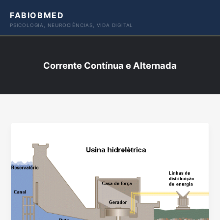
Ir
FABIOBMED
para
PSICOLOGIA, NEUROCIÊNCIAS, VIDA DIGITAL
o
conteúdo
Corrente Contínua e Alternada