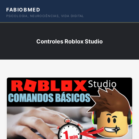
Ir
FABIOBMED
para
PSICOLOGIA, NEUROCIÊNCIAS, VIDA DIGITAL
o
conteúdo
Controles Roblox Studio