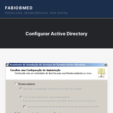
Ir
FABIOBMED
para
PSICOLOGIA, NEUROCIÊNCIAS, VIDA DIGITAL
o
conteúdo
Configurar Active Directory