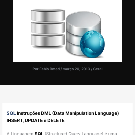
Por
Fabio Bmed
/
março 20, 2013
/
Geral
SQL
Instruções DML (Data Manipulation Language)
INSERT, UPDATE e DELETE
A Linguagem
SQL
(Structured Query Language) é uma