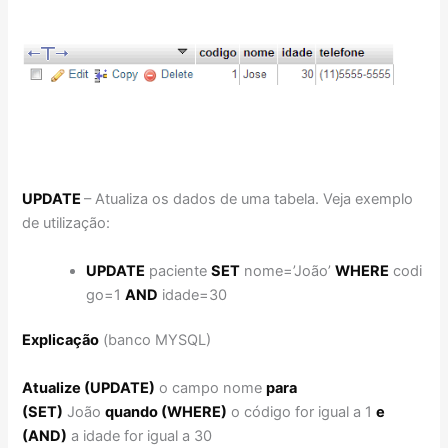
UPDATE
– Atualiza os dados de uma tabela. Veja exemplo
de utilização:
UPDATE
paciente
SET
nome=’João’
WHERE
codi
go=1
AND
idade=30
Explicação
(banco MYSQL)
Atualize (UPDATE)
o campo nome
para
(SET)
João
quando (WHERE)
o código for igual a 1
e
(AND)
a idade for igual a 30