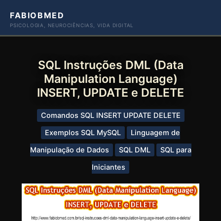
Ir
FABIOBMED
para
PSICOLOGIA, NEUROCIÊNCIAS, VIDA DIGITAL
o
conteúdo
SQL Instruções DML (Data
Manipulation Language)
INSERT, UPDATE e DELETE
Comandos SQL INSERT UPDATE DELETE
Exemplos SQL MySQL
Linguagem de
Manipulação de Dados
SQL DML
SQL para
Iniciantes