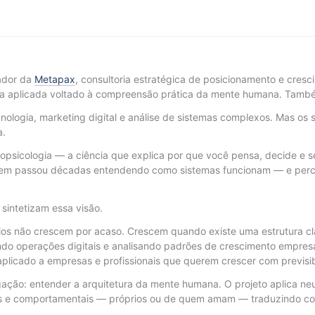
ador da
Metapax
, consultoria estratégica de posicionamento e cres
a aplicada voltado à compreensão prática da mente humana. També
ologia, marketing digital e análise de sistemas complexos. Mas os 
a.
opsicologia — a ciência que explica por que você pensa, decide e se
 quem passou décadas entendendo como sistemas funcionam — e per
e sintetizam essa visão.
s não crescem por acaso. Crescem quando existe uma estrutura cla
ndo operações digitais e analisando padrões de crescimento empres
licado a empresas e profissionais que querem crescer com previsibi
igação: entender a arquitetura da mente humana. O projeto aplica neu
 e comportamentais — próprios ou de quem amam — traduzindo con