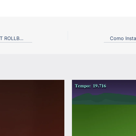
SQL Instruções TC (Transaction Control), COMMIT ROLLBACK, SAVEPOINT