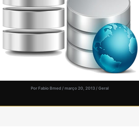
Por
Fabio Bmed
/
março 20, 2013
/
Geral