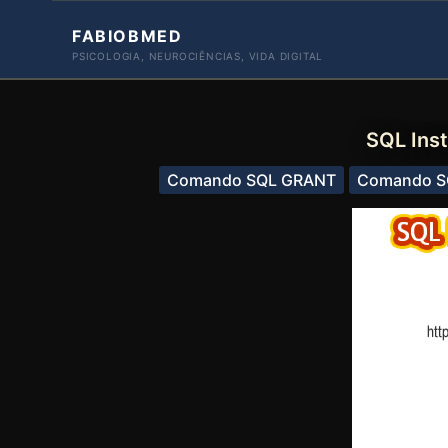
Ir
FABIOBMED
para
PSICOLOGIA, NEUROCIÊNCIAS, VIDA DIGITAL
o
conteúdo
SQL Ins
Comando SQL GRANT
Comando S