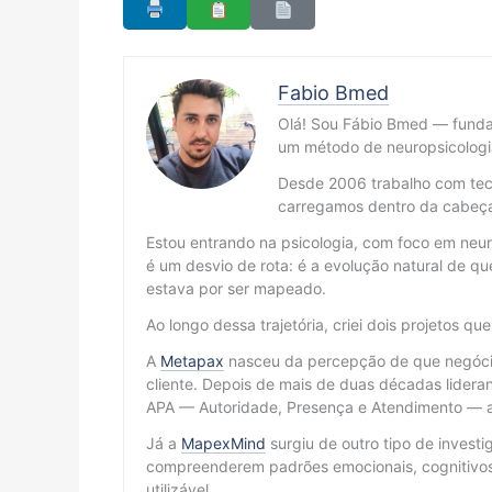
Fabio Bmed
Olá! Sou Fábio Bmed — fund
um método de neuropsicologi
Desde 2006 trabalho com tecn
carregamos dentro da cabeç
Estou entrando na psicologia, com foco em neur
é um desvio de rota: é a evolução natural de
estava por ser mapeado.
Ao longo dessa trajetória, criei dois projetos qu
A
Metapax
nasceu da percepção de que negócio
cliente. Depois de mais de duas décadas lidera
APA — Autoridade, Presença e Atendimento — ap
Já a
MapexMind
surgiu de outro tipo de invest
compreenderem padrões emocionais, cognitivos
utilizável.