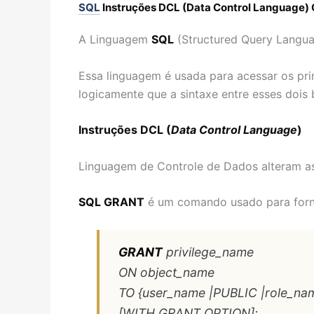
SQL
Instruções DCL (Data Control Language
A Linguagem
SQL
(Structured Query Langu
Essa linguagem é usada para acessar os pr
logicamente que a sintaxe entre esses doi
Instruções DCL (
Data Control Language
)
Linguagem de Controle de Dados alteram as
SQL GRANT
é um comando usado para fornec
GRANT
privilege_name
ON object_name
TO {user_name |PUBLIC |role_na
[WITH GRANT OPTION];