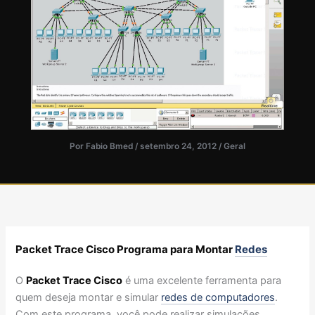
Por
Fabio Bmed
/
setembro 24, 2012
/
Geral
Packet Trace Cisco Programa para Montar
Redes
O
Packet Trace Cisco
é uma excelente ferramenta para
quem deseja montar e simular
redes de computadores
.
Com este programa, você pode realizar simulações