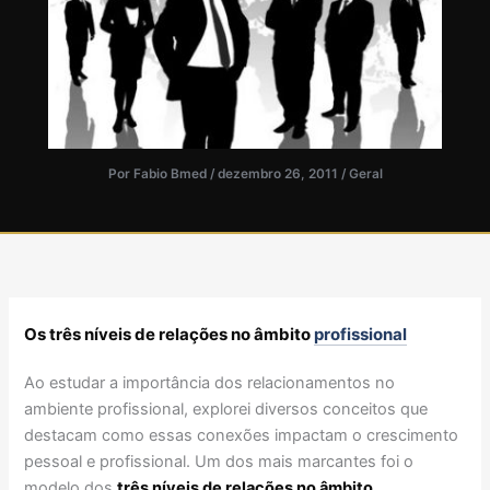
Por
Fabio Bmed
/
dezembro 26, 2011
/
Geral
Os três níveis de relações no âmbito
profissional
Ao estudar a importância dos relacionamentos no
ambiente profissional, explorei diversos conceitos que
destacam como essas conexões impactam o crescimento
pessoal e profissional. Um dos mais marcantes foi o
modelo dos
três níveis de relações no âmbito