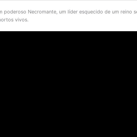
 poderoso Necromante, um líder esquecido de um reino 
ortos vivos.