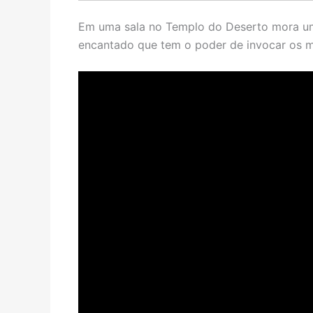
Em uma sala no Templo do Deserto mora um
encantado que tem o poder de invocar os m