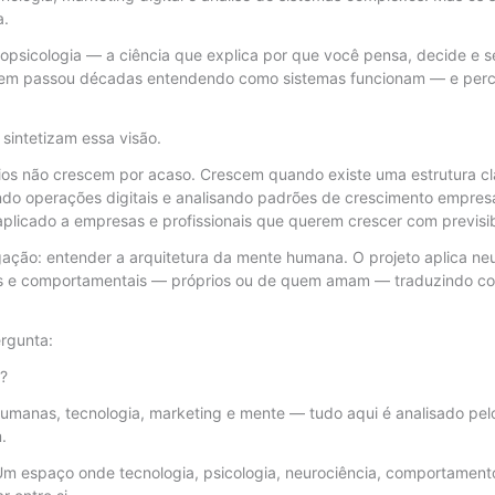
a.
opsicologia — a ciência que explica por que você pensa, decide e se
 quem passou décadas entendendo como sistemas funcionam — e per
e sintetizam essa visão.
s não crescem por acaso. Crescem quando existe uma estrutura cla
ndo operações digitais e analisando padrões de crescimento empres
licado a empresas e profissionais que querem crescer com previsibi
igação: entender a arquitetura da mente humana. O projeto aplica neu
 e comportamentais — próprios ou de quem amam — traduzindo con
rgunta:
e?
umanas, tecnologia, marketing e mente — tudo aqui é analisado pelo
.
Um espaço onde tecnologia, psicologia, neurociência, comportamento