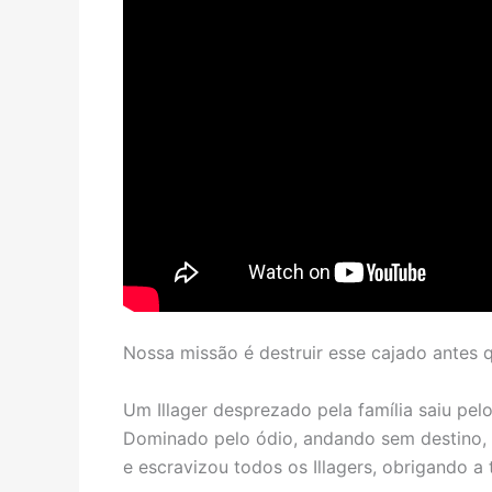
Nossa missão é destruir esse cajado antes q
Um Illager desprezado pela família saiu p
Dominado pelo ódio, andando sem destino, 
e escravizou todos os Illagers, obrigando a