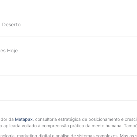
o Deserto
ões Hoje
ador da
Metapax
, consultoria estratégica de posicionamento e cres
a aplicada voltado à compreensão prática da mente humana. També
ologia, marketing digital e análise de sistemas complexos. Mas os 