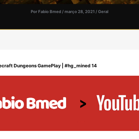
Por
Fabio Bmed
/
março 28, 2021
/
Geral
ecraft Dungeons GamePlay | #hg_mined 14