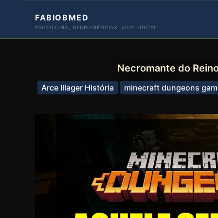
Ir
FABIOBMED
para
PSICOLOGIA, NEUROCIÊNCIAS, VIDA DIGITAL
o
conteúdo
Necromante do Reino
Arce Illager História
minecraft dungeons gam