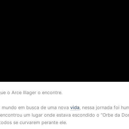
ue o Arce Illager o encontre.
elo mundo em busca de uma nova
vida
, nessa jornada foi hu
encontrou um lugar onde estava escondido o “Orbe da Dom
 todos se curvarem perante ele.