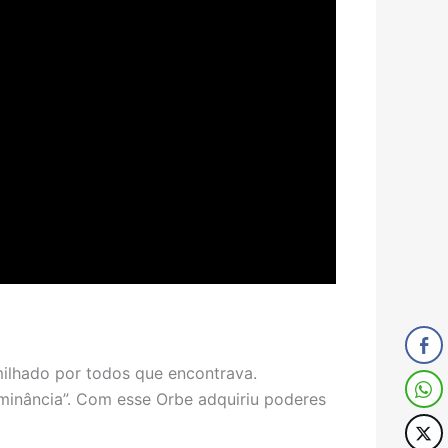
milhado por todos que encontrava.
inância”. Com esse Orbe adquiriu poderes