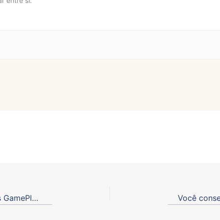
 entre si.
Templo do Deserto Parte 2 | Minecraft Dungeons GamePlay | #fb_mined 13