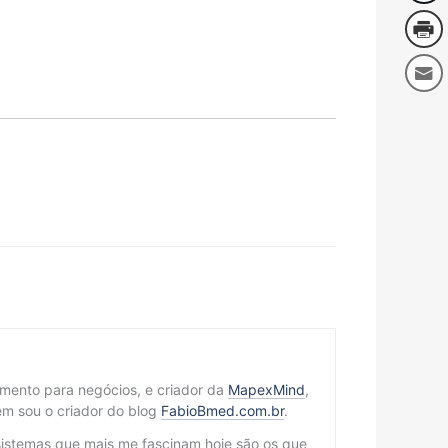
cimento para negócios, e criador da
MapexMind
,
m sou o criador do blog
FabioBmed.com.br
.
sistemas que mais me fascinam hoje são os que