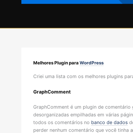
Melhores Plugin para
WordPress
Criei uma lista com os melhores plugins par
GraphComment
GraphComment é um plugin de comentário g
desorganizadas empilhadas em várias págin
todos os comentários no
banco de dados
do
perder nenhum comentário que você tinha