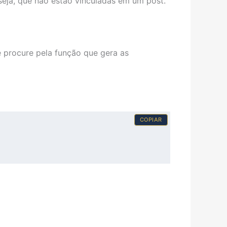
seja, que não estão vinculadas em um post.
 procure pela função que gera as
COPIAR