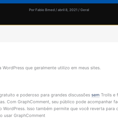
Por
Fabio Bmed
/
abril 8, 2021
/
Geral
a WordPress que geralmente utilizo em meus sites.
ratuito e poderoso para grandes discussões
sem
Trolls e f
as.
Com GraphComment, seu público pode acompanhar faci
 WordPress.
Isso também permite que você reverta para
 ao usar GraphComment