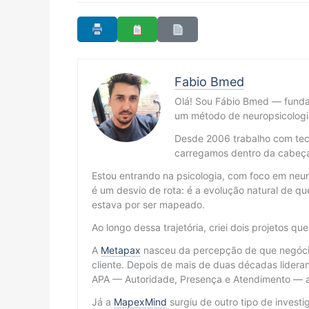
Fabio Bmed
Olá! Sou Fábio Bmed — fund
um método de neuropsicologi
Desde 2006 trabalho com tecn
carregamos dentro da cabeç
Estou entrando na psicologia, com foco em neur
é um desvio de rota: é a evolução natural de
estava por ser mapeado.
Ao longo dessa trajetória, criei dois projetos qu
A
Metapax
nasceu da percepção de que negócio
cliente. Depois de mais de duas décadas lidera
APA — Autoridade, Presença e Atendimento — ap
Já a
MapexMind
surgiu de outro tipo de invest