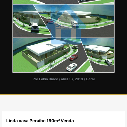
Por
Fabio Bmed
/
abril 13, 2018
/
Geral
Linda casa Perúibe 150m² Venda