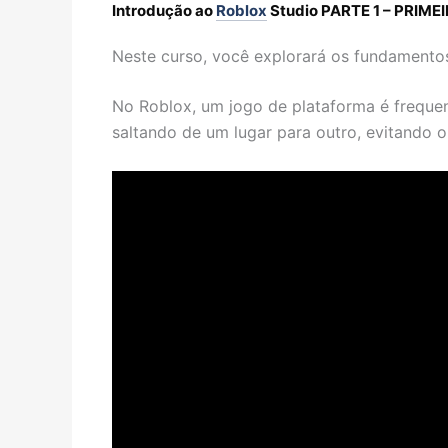
Introdução ao
Roblox
Studio PARTE 1 – PRIM
Neste curso, você explorará os fundament
No Roblox, um jogo de plataforma é freq
saltando de um lugar para outro, evitando o