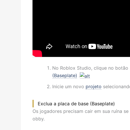
No Roblox Studio, clique no botão
(Baseplate)
.
Inicie um novo
projeto
selecionand
Exclua a placa de base (Baseplate)
Os jogadores precisam cair em sua ruína s
obby.