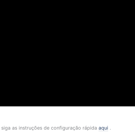
 siga as instruções de configuração rápida
aqui
.