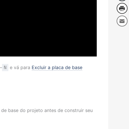
–
e vá para
Excluir a placa de base
N
de base do projeto antes de construir seu