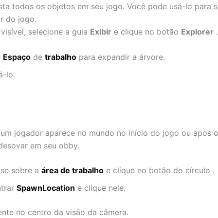
sta todos os objetos em seu jogo. Você pode usá-lo para 
r do jogo.
visível, selecione a guia
Exibir
e clique no botão
Explorer
.
e
Espaço
de
trabalho
para expandir a árvore.
-lo.
m jogador aparece no mundo no início do jogo ou após o r
desovar em seu obby.
use sobre a
área de trabalho
e clique no botão do círculo .
ntrar
SpawnLocation
e clique nele.
nte no centro da visão da câmera.