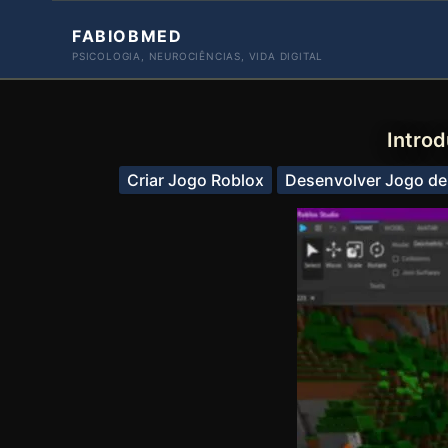
Ir
FABIOBMED
para
PSICOLOGIA, NEUROCIÊNCIAS, VIDA DIGITAL
o
conteúdo
Intro
Criar Jogo Roblox
Desenvolver Jogo de