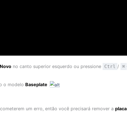
Novo
no canto superior esquerdo ou pressione
/
Ctrl
⌘
o o modelo
Baseplate
.
e cometerem um erro, então você precisará remover a
placa