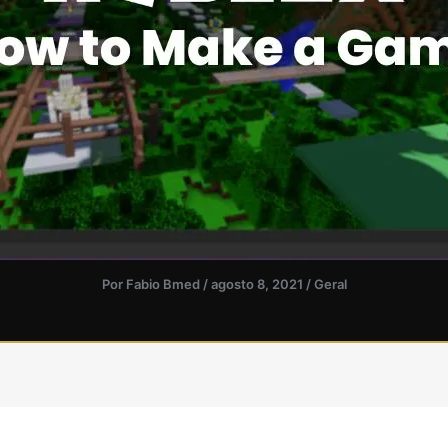
Por
Fabio Bmed
/
agosto 8, 2021
/
Geral