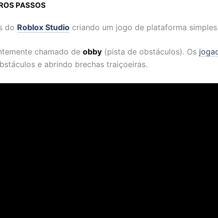
EIROS PASSOS
os do
Roblox Studio
criando um jogo de plataforma simples
uentemente chamado de
obby
(pista de obstáculos). Os
joga
bstáculos e abrindo brechas traiçoeiras.