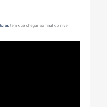
.
dores
têm que chegar ao final do nível