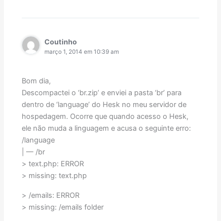
Coutinho
março 1, 2014 em 10:39 am
Bom dia,
Descompactei o ‘br.zip’ e enviei a pasta ‘br’ para
dentro de ‘language’ do Hesk no meu servidor de
hospedagem. Ocorre que quando acesso o Hesk,
ele não muda a linguagem e acusa o seguinte erro:
/language
| — /br
> text.php: ERROR
> missing: text.php
> /emails: ERROR
> missing: /emails folder