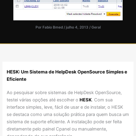
Por
Fabio Bmed
/
julho 4, 2013
/
Geral
HESK: Um Sistema de HelpDesk OpenSource Simples e
Eficiente
Ao pesquisar sobre sistemas de HelpDesk OpenSource,
testei várias opções até escolher o
HESK
. Com sua
interface simples, leve, fácil de usar e de instalar, o HESK
se destaca como uma solução prática para quem busca um
sistema de suporte eficiente. A instalação pode ser feita
diretamente pelo painel Cpanel ou manualmente,