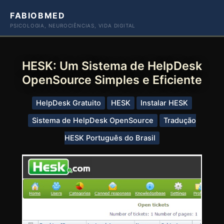
Ir
FABIOBMED
para
PSICOLOGIA, NEUROCIÊNCIAS, VIDA DIGITAL
o
conteúdo
HESK: Um Sistema de HelpDesk
OpenSource Simples e Eficiente
HelpDesk Gratuito
HESK
Instalar HESK
Sistema de HelpDesk OpenSource
Tradução
HESK Português do Brasil