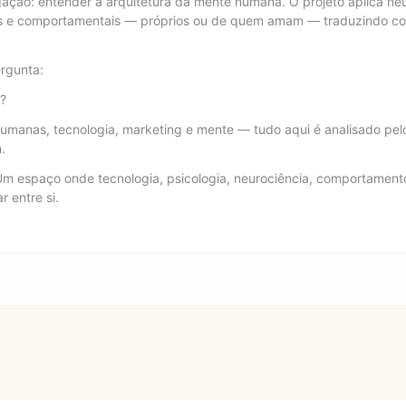
igação: entender a arquitetura da mente humana. O projeto aplica neu
 e comportamentais — próprios ou de quem amam — traduzindo con
rgunta:
e?
umanas, tecnologia, marketing e mente — tudo aqui é analisado pelo
.
Um espaço onde tecnologia, psicologia, neurociência, comportamento
 entre si.