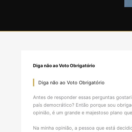
Diga não ao Voto Obrigatório
Diga não ao Voto Obrigatório
Antes de responder essas perguntas gostari
país democrático? Então porque sou obrig
opinião, é um grande e majestoso plano que
Na minha opinião, a pessoa que está decidi