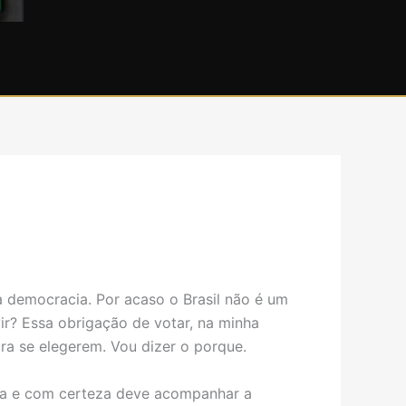
à democracia. Por acaso o Brasil não é um
vir? Essa obrigação de votar, na minha
ra se elegerem. Vou dizer o porque.
tica e com certeza deve acompanhar a