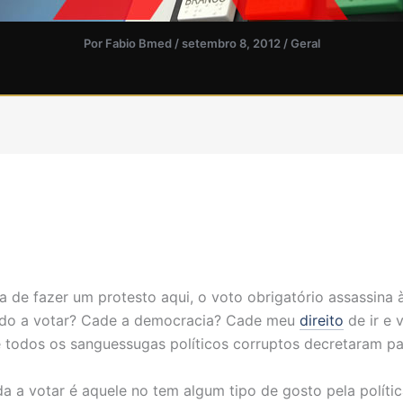
Por
Fabio Bmed
/
setembro 8, 2012
/
Geral
a de fazer um protesto aqui, o voto obrigatório assassina 
ado a votar? Cade a democracia? Cade meu
direito
de ir e 
 todos os sanguessugas políticos corruptos decretaram pa
da a votar é aquele no tem algum tipo de gosto pela polí