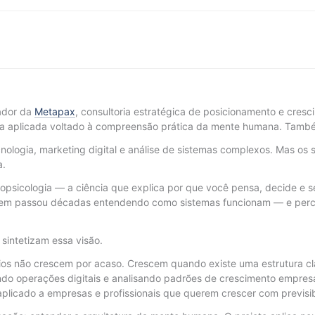
ador da
Metapax
, consultoria estratégica de posicionamento e cres
a aplicada voltado à compreensão prática da mente humana. També
ologia, marketing digital e análise de sistemas complexos. Mas os 
a.
opsicologia — a ciência que explica por que você pensa, decide e se
 quem passou décadas entendendo como sistemas funcionam — e per
e sintetizam essa visão.
s não crescem por acaso. Crescem quando existe uma estrutura cla
ndo operações digitais e analisando padrões de crescimento empres
licado a empresas e profissionais que querem crescer com previsibi