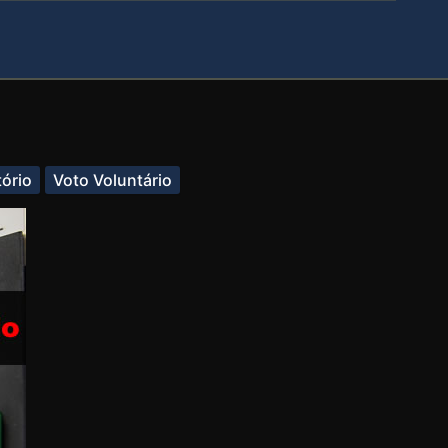
tório
Voto Voluntário