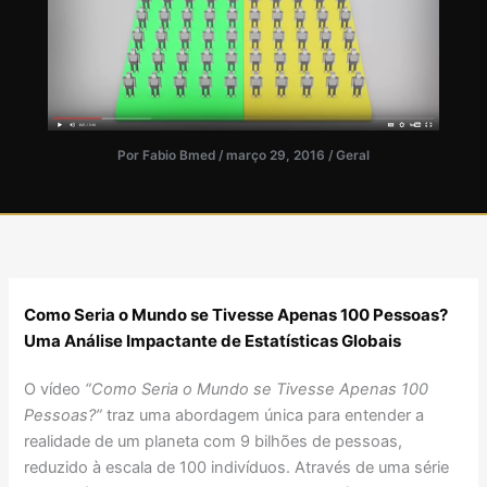
Por
Fabio Bmed
/
março 29, 2016
/
Geral
Como Seria o Mundo se Tivesse Apenas 100 Pessoas?
Uma Análise Impactante de Estatísticas Globais
O vídeo
“Como Seria o Mundo se Tivesse Apenas 100
Pessoas?”
traz uma abordagem única para entender a
realidade de um planeta com 9 bilhões de pessoas,
reduzido à escala de 100 indivíduos. Através de uma série