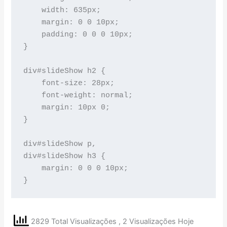
    width: 635px;

    margin: 0 0 10px;

    padding: 0 0 0 10px;

}

div#slideShow h2 {

    font-size: 28px;

    font-weight: normal;

    margin: 10px 0;

}

div#slideShow p,

div#slideShow h3 {

    margin: 0 0 0 10px;

2829 Total Visualizações
, 2 Visualizações Hoje