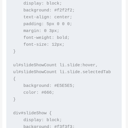
    display: block;

    background: #f2f2f2;

    text-align: center;

    padding: 5px 0 0 0;

    margin: 0 3px;

    font-weight: bold;

    font-size: 12px;

}

ul#slideShowCount li.slide:hover,

ul#slideShowCount li.slide.selectedTab 
{

    background: #E5E5E5;

    color: #666;

}

div#slideShow {

    display: block;

    background: #f3f3f3;
