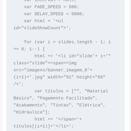
    var interval = null;

    var FADE_SPEED = 500;

    var DELAY_SPEED = 5000;

    var html = '<ul 
id="slideShowCount">';

    for (var i = slides.length - 1; i 
>= 0; i--) {

        html += '<li id="slide'+ i+'" 
class="slide"><span><img 
src="imagens/banner_imagem_0'+
(i+1)+'.jpg" width="91" height="66" 
/>';

        var titulos = ["", "Material 
Básico", "Pagamento Facilitado", 
"Acabamento", "Tintas", "Elétrica", 
"Hidráulica"];

        html += '</span>'+ 
titulos[(i+1)]+'</li>';
