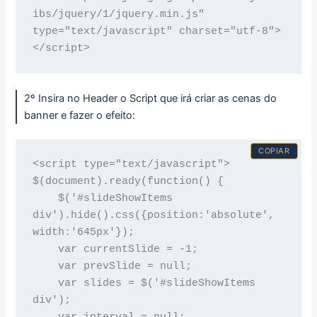
ibs/jquery/1/jquery.min.js" 
type="text/javascript" charset="utf-8">
2º Insira no Header o Script que irá criar as cenas do
banner e fazer o efeito:
COPIAR
<script type="text/javascript">

$(document).ready(function() {

    $('#slideShowItems 
div').hide().css({position:'absolute', 
width:'645px'});

    var currentSlide = -1;

    var prevSlide = null;

    var slides = $('#slideShowItems 
div');
