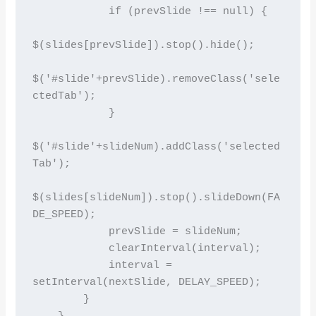
            if (prevSlide !== null) {

$(slides[prevSlide]).stop().hide();

$('#slide'+prevSlide).removeClass('sele
ctedTab');

            }

$('#slide'+slideNum).addClass('selected
Tab');

$(slides[slideNum]).stop().slideDown(FA
DE_SPEED);

            prevSlide = slideNum;

            clearInterval(interval);

            interval = 
setInterval(nextSlide, DELAY_SPEED);

        }
