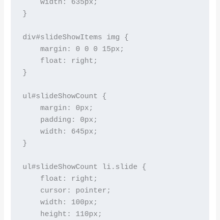
    width: 635px;

}

div#slideShowItems img {

    margin: 0 0 0 15px;

    float: right;

}

ul#slideShowCount {

    margin: 0px;

    padding: 0px;

    width: 645px;

}

ul#slideShowCount li.slide {

    float: right;

    cursor: pointer;

    width: 100px;

    height: 110px;
