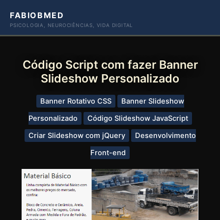
Ir
FABIOBMED
para
PSICOLOGIA, NEUROCIÊNCIAS, VIDA DIGITAL
o
conteúdo
Código Script com fazer Banner
Slideshow Personalizado
Banner Rotativo CSS
Banner Slideshow
Personalizado
Código Slideshow JavaScript
Criar Slideshow com jQuery
Desenvolvimento
Front-end