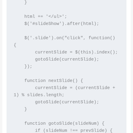
    }

    html += '</ul>';

    $('#slideShow').after(html);

    $('.slide').on("click", function() 
{

        currentSlide = $(this).index();

        gotoSlide(currentSlide);

    });

    function nextSlide() {

        currentSlide = (currentSlide + 
1) % slides.length;

        gotoSlide(currentSlide);

    }

    function gotoSlide(slideNum) {

        if (slideNum !== prevSlide) {
