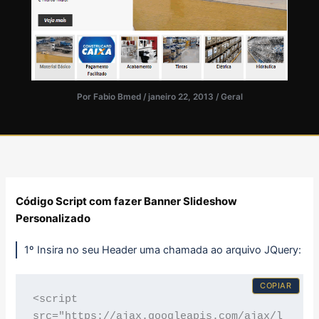
Por
Fabio Bmed
/
janeiro 22, 2013
/
Geral
Código Script com fazer Banner Slideshow
Personalizado
1º Insira no seu Header uma chamada ao arquivo JQuery:
COPIAR
<script 
src="https://ajax.googleapis.com/ajax/l