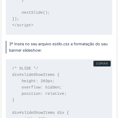
    }

    nextSlide();

});

3º Insira no seu arquivo
estilo.css
a formatação do seu
banner slideshow:
COPIAR
/* SLIDE */

div#slideShowItems {

    height: 263px;

    overflow: hidden;

    position: relative;

}

div#slideShowItems div {
