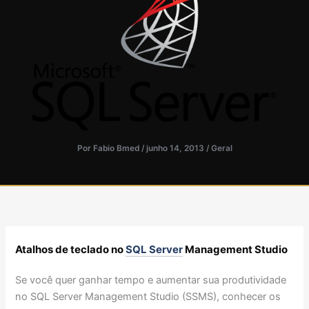
Por
Fabio Bmed
/
junho 14, 2013
/
Geral
Atalhos de teclado no
SQL Server
Management Studio
Se você quer ganhar tempo e aumentar sua produtividade
no SQL Server Management Studio (SSMS), conhecer os