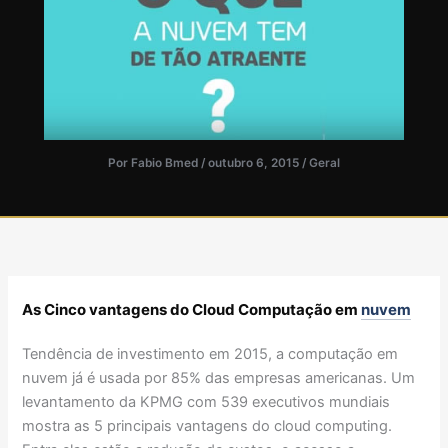
Por
Fabio Bmed
/
outubro 6, 2015
/
Geral
As Cinco vantagens do Cloud Computação em
nuvem
Tendência de investimento em 2015, a computação em
nuvem já é usada por 85% das empresas americanas. Um
levantamento da KPMG com 539 executivos mundiais
mostra as 5 principais vantagens do cloud computing.