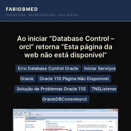
Ir
FABIOBMED
para
PSICOLOGIA, NEUROCIÊNCIAS, VIDA DIGITAL
o
conteúdo
Ao iniciar “Database Control –
orcl” retorna “Esta página da
web não está disponível”
Erro Database Control Oracle
Iniciar Serviços
Oracle
Oracle 11G Página Não Disponível
Solução de Problemas Oracle 11G
TNSListener
OracleDBConsoleorcl