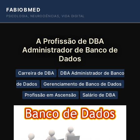
Ir
FABIOBMED
para
PSICOLOGIA, NEUROCIÊNCIAS, VIDA DIGITAL
o
conteúdo
A Profissão de DBA
Administrador de Banco de
Dados
Carreira de DBA
DBA Administrador de Banco
de Dados
Gerenciamento de Banco de Dados
Profissão em Ascensão
Salário de DBA