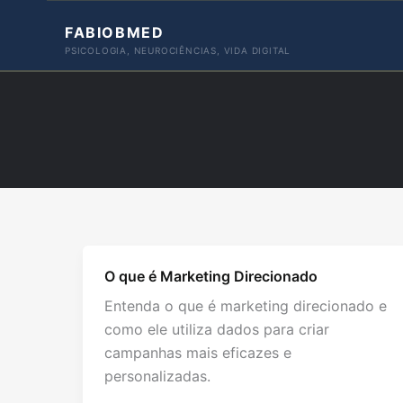
Ir
FABIOBMED
para
PSICOLOGIA, NEUROCIÊNCIAS, VIDA DIGITAL
o
conteúdo
O que é Marketing Direcionado
Entenda o que é marketing direcionado e
como ele utiliza dados para criar
campanhas mais eficazes e
personalizadas.