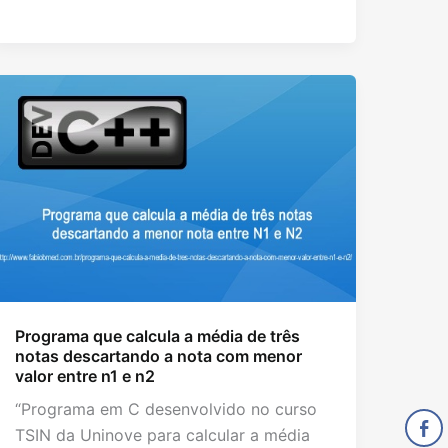
Programa que calcula a média de três
notas descartando a nota com menor
valor entre n1 e n2
“Programa em C desenvolvido no curso
TSIN da Uninove para calcular a média