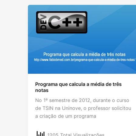
Programa que calcula a média de três
notas
No 1º semestre de 2012, durante o curso
de TSIN na Uninove, o professor solicitou
a criação de um programa
1205 Total Visualizações