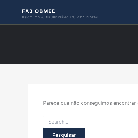
Ir
FABIOBMED
para
PSICOLOGIA, NEUROCIÊNCIAS, VIDA DIGITAL
o
conteúdo
Parece que não conseguimos encontrar o
Pesquisar
por: