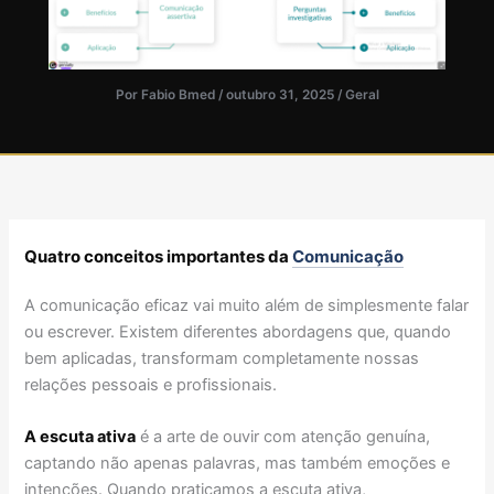
Por
Fabio Bmed
/
outubro 31, 2025
/
Geral
Quatro conceitos importantes da
Comunicação
A comunicação eficaz vai muito além de simplesmente falar
ou escrever. Existem diferentes abordagens que, quando
bem aplicadas, transformam completamente nossas
relações pessoais e profissionais.
A escuta ativa
é a arte de ouvir com atenção genuína,
captando não apenas palavras, mas também emoções e
intenções. Quando praticamos a escuta ativa,