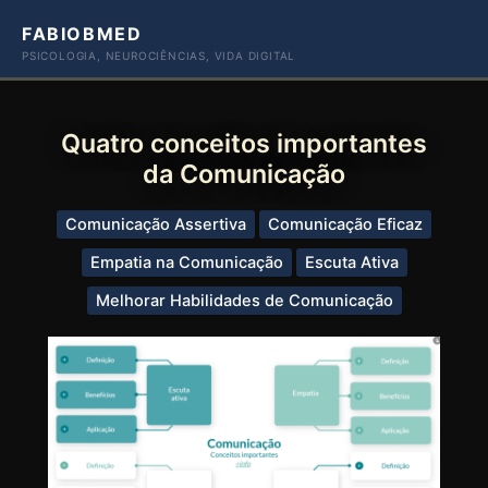
Ir
FABIOBMED
para
PSICOLOGIA, NEUROCIÊNCIAS, VIDA DIGITAL
o
conteúdo
Quatro conceitos importantes
da Comunicação
Comunicação Assertiva
Comunicação Eficaz
Empatia na Comunicação
Escuta Ativa
Melhorar Habilidades de Comunicação