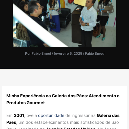
Por
Fabio Bmed
/
fevereiro 5, 2025
/
Fabio Bmed
Minha Experiência na Galeria dos Pães: Atendimento e
Produtos Gourmet
Em
2001
, tive a
oportunidade
de ingressar na
Galeria dos
Pães
, um dos estabelecimentos mais sofisticados de São