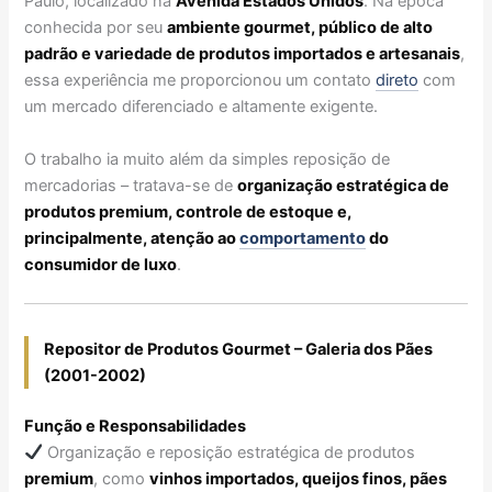
Paulo, localizado na
Avenida Estados Unidos
. Na época
conhecida por seu
ambiente gourmet, público de alto
padrão e variedade de produtos importados e artesanais
,
essa experiência me proporcionou um contato
direto
com
um mercado diferenciado e altamente exigente.
O trabalho ia muito além da simples reposição de
mercadorias – tratava-se de
organização estratégica de
produtos premium, controle de estoque e,
principalmente, atenção ao
comportamento
do
consumidor de luxo
.
Repositor de Produtos Gourmet – Galeria dos Pães
(2001-2002)
Função e Responsabilidades
Organização e reposição estratégica de produtos
premium
, como
vinhos importados, queijos finos, pães