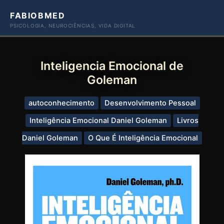
Ir
FABIOBMED
para
PSICOLOGIA, NEUROCIÊNCIAS, VIDA DIGITAL
o
conteúdo
Inteligencia Emocional de
Goleman
autoconhecimento
Desenvolvimento Pessoal
Inteligência Emocional Daniel Goleman
Livros
Daniel Goleman
O Que É Inteligência Emocional