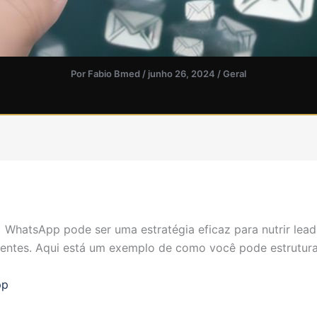
Por
Fabio Bmed
/
junho 26, 2024
/
Geral
+ WhatsApp pode ser uma estratégia eficaz para nutrir lea
ientes. Aqui está um exemplo de como você pode estruturar 
pp