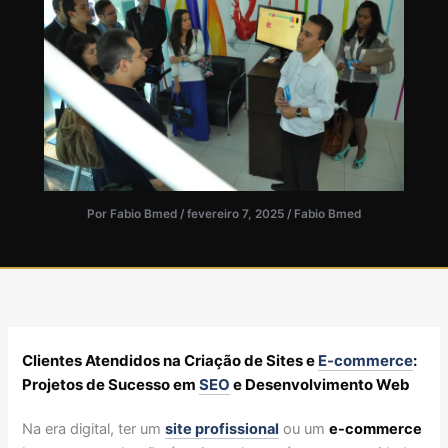
Por
Fabio Bmed
/
fevereiro 7, 2025
/
Fabio Bmed
Clientes Atendidos na Criação de Sites e
E-commerce
:
Projetos de Sucesso em
SEO
e Desenvolvimento Web
Na era digital, ter um
site profissional
ou um
e-commerce