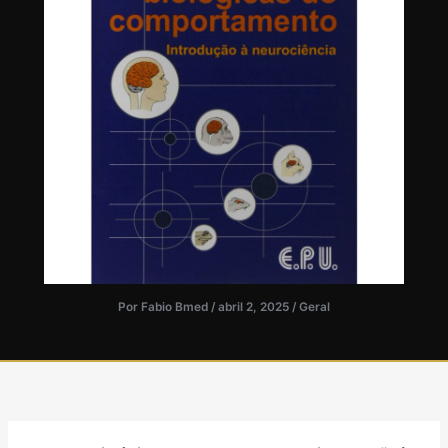
Por
Fabio Bmed
/
abril 2, 2025
/
Geral