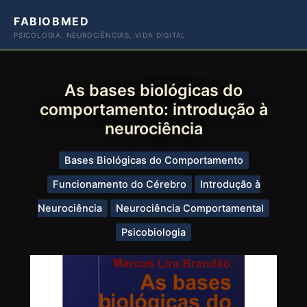
Ir
FABIOBMED
para
PSICOLOGIA, NEUROCIÊNCIAS, VIDA DIGITAL
o
conteúdo
As bases biológicas do
comportamento: introdução à
neurociência
Bases Biológicas do Comportamento
Funcionamento do Cérebro
Introdução à
Neurociência
Neurociência Comportamental
Psicobiologia